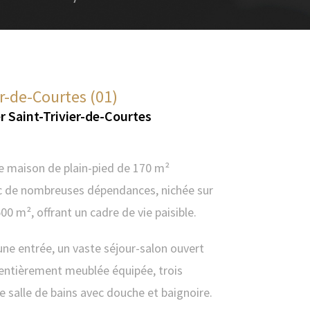
er-de-Courtes (01)
r Saint-Trivier-de-Courtes
e maison de plain-pied de 170 m²
ec de nombreuses dépendances, nichée sur
00 m², offrant un cadre de vie paisible.
ne entrée, un vaste séjour-salon ouvert
 entièrement meublée équipée, trois
 salle de bains avec douche et baignoire.