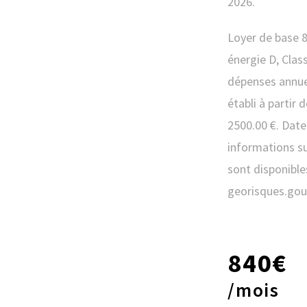
2026.
Loyer de base 8
énergie D, Cla
dépenses annue
établi à partir 
2500.00 €. Date
informations su
sont disponibles
georisques.gouv
840€
/mois