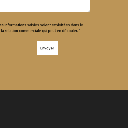
es informations saisies soient exploitées dans le
la relation commerciale qui peut en découler.
*