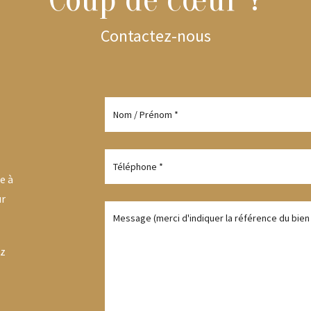
Contactez-nous
e à
ur
ez