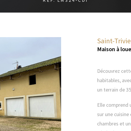
RÉF. LM324-CDI
Saint-Trivi
Maison à loue
Découvrez cett
habitables, av
un terrain de 35
Elle comprend u
sur une cuisine
chambres et une