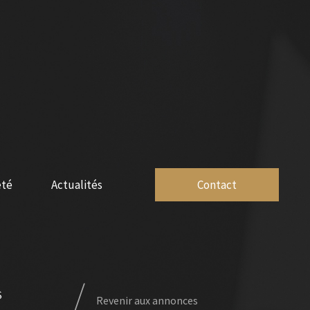
été
Actualités
Contact
S
Revenir aux annonces