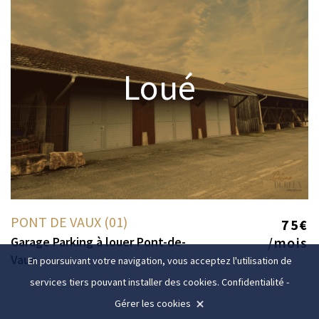
Loué
PONT DE VAUX (01)
75€
Garage Parking à louer Pont-de-
/mois
Vaux
En poursuivant votre navigation, vous acceptez l'utilisation de
services tiers pouvant installer des cookies.
Confidentialité
-
Gérer les cookies