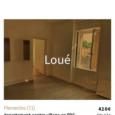
Loué
Pierreclos (71)
420€
Appartement centre village en RDC