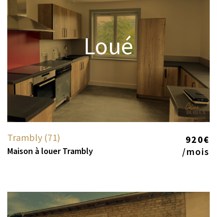
Loué
Trambly (71)
920€
Maison à louer Trambly
/mois